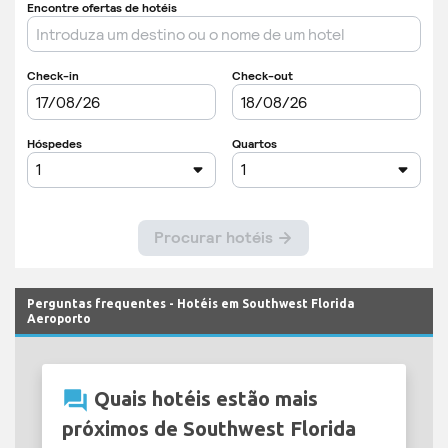
Perguntas frequentes - Hotéis em Southwest Florida
Aeroporto
question_answer
Quais hotéis estão mais
próximos de Southwest Florida