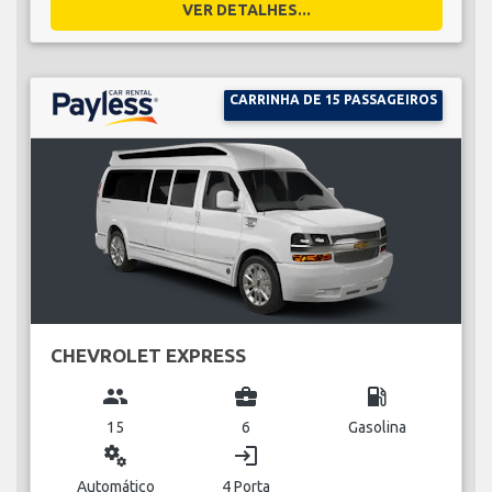
VER DETALHES...
CARRINHA DE 15 PASSAGEIROS
CHEVROLET EXPRESS
group
business_center
local_gas_station
15
6
Gasolina
miscellaneous_services
login
Automático
4 Porta