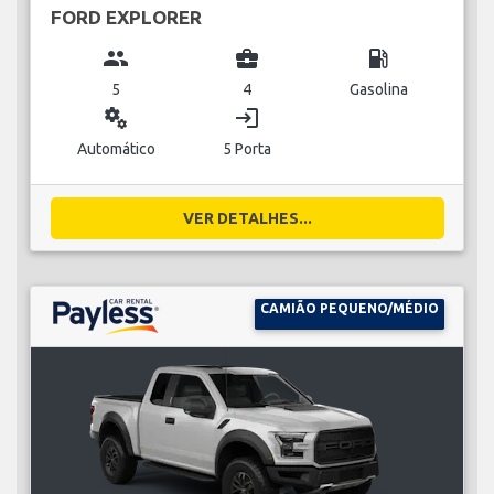
FORD EXPLORER
group
business_center
local_gas_station
5
4
Gasolina
miscellaneous_services
login
Automático
5 Porta
VER DETALHES...
CAMIÃO PEQUENO/MÉDIO