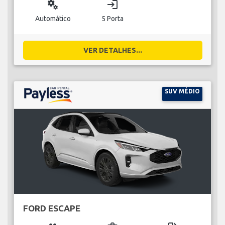
miscellaneous_services
login
Automático
5 Porta
VER DETALHES...
SUV MÉDIO
FORD ESCAPE