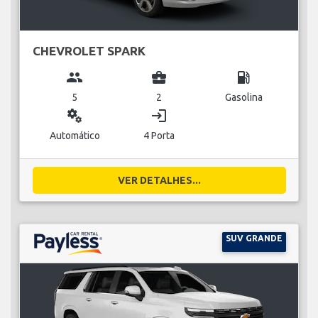
CHEVROLET SPARK
group
business_center
local_gas_station
5
2
Gasolina
miscellaneous_services
login
Automático
4 Porta
VER DETALHES...
SUV GRANDE