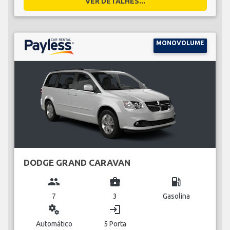
VER DETALHES...
MONOVOLUME
DODGE GRAND CARAVAN
group
business_center
local_gas_station
7
3
Gasolina
miscellaneous_services
login
Automático
5 Porta