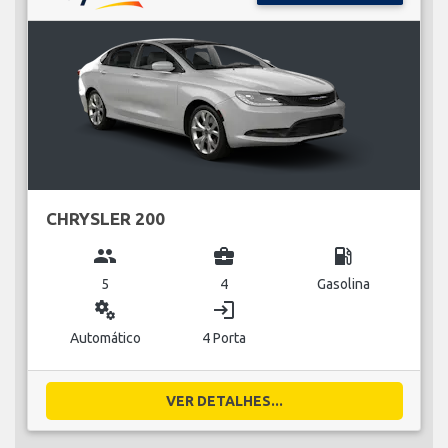
CHRYSLER 200
group
business_center
local_gas_station
5
4
Gasolina
miscellaneous_services
login
Automático
4 Porta
VER DETALHES...