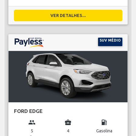
VER DETALHES...
SUV MÉDIO
FORD EDGE
group
business_center
local_gas_station
5
4
Gasolina