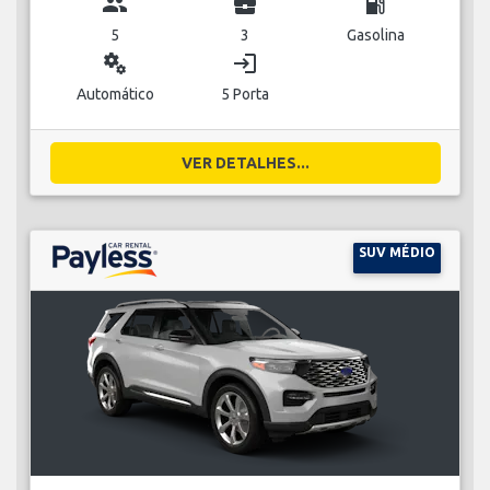
group
business_center
local_gas_station
5
3
Gasolina
miscellaneous_services
login
Automático
5 Porta
VER DETALHES...
SUV MÉDIO