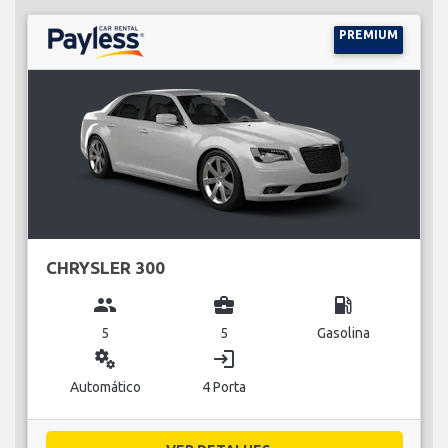
PREMIUM
CHRYSLER 300
group
business_center
local_gas_station
5
5
Gasolina
miscellaneous_services
login
Automático
4 Porta