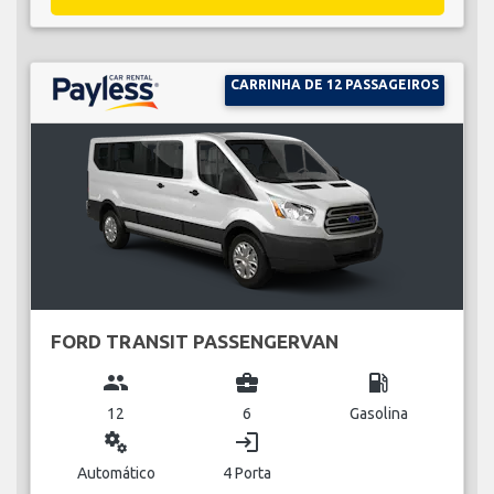
CARRINHA DE 12 PASSAGEIROS
FORD TRANSIT PASSENGERVAN
group
business_center
local_gas_station
12
6
Gasolina
miscellaneous_services
login
Automático
4 Porta