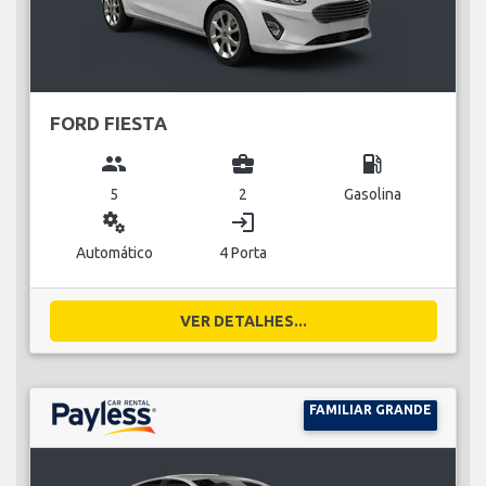
FORD FIESTA
group
business_center
local_gas_station
5
2
Gasolina
miscellaneous_services
login
Automático
4 Porta
VER DETALHES...
FAMILIAR GRANDE