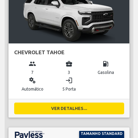
CHEVROLET TAHOE
group
business_center
local_gas_station
7
3
Gasolina
miscellaneous_services
login
Automático
5 Porta
VER DETALHES...
TAMANHO STANDARD