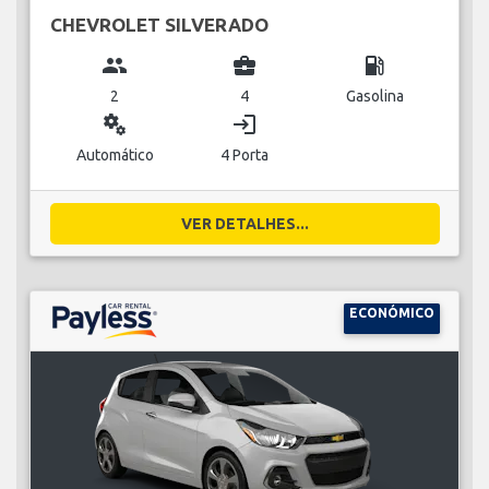
CHEVROLET SILVERADO
group
business_center
local_gas_station
2
4
Gasolina
miscellaneous_services
login
Automático
4 Porta
VER DETALHES...
ECONÓMICO