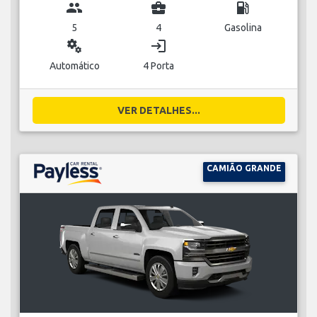
group
business_center
local_gas_station
5
4
Gasolina
miscellaneous_services
login
Automático
4 Porta
VER DETALHES...
CAMIÃO GRANDE