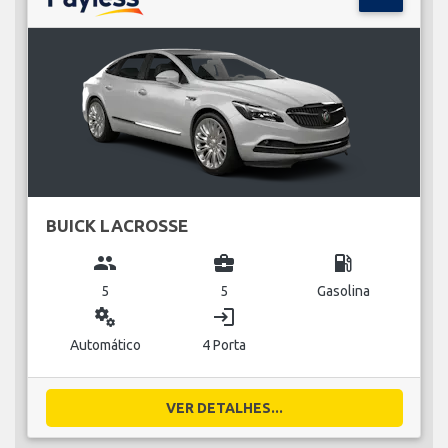
BUICK LACROSSE
group
business_center
local_gas_station
5
5
Gasolina
miscellaneous_services
login
Automático
4 Porta
VER DETALHES...