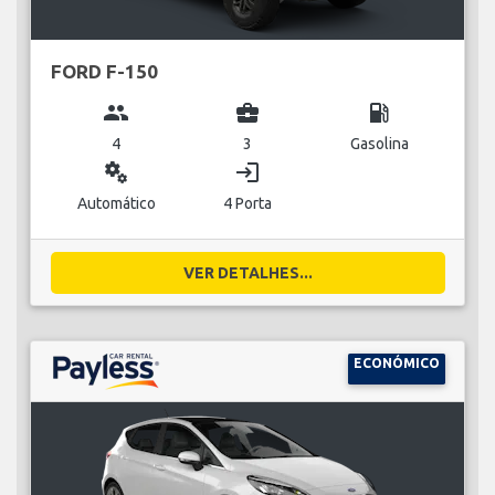
FORD F-150
group
business_center
local_gas_station
4
3
Gasolina
miscellaneous_services
login
Automático
4 Porta
VER DETALHES...
ECONÓMICO