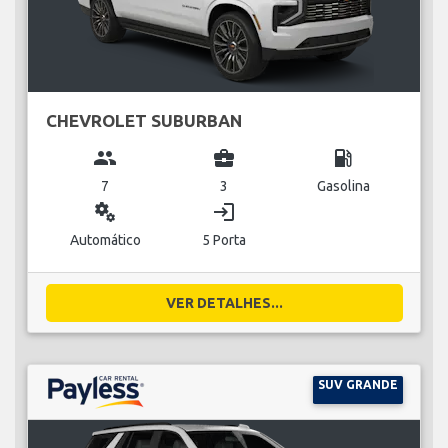
CHEVROLET SUBURBAN
group
business_center
local_gas_station
7
3
Gasolina
miscellaneous_services
login
Automático
5 Porta
VER DETALHES...
SUV GRANDE