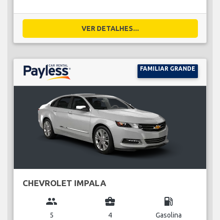
VER DETALHES...
FAMILIAR GRANDE
CHEVROLET IMPALA
group
business_center
local_gas_station
5
4
Gasolina