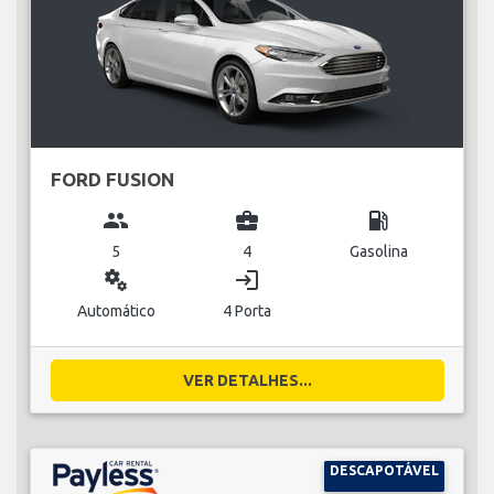
FORD FUSION
group
business_center
local_gas_station
5
4
Gasolina
miscellaneous_services
login
Automático
4 Porta
VER DETALHES...
DESCAPOTÁVEL