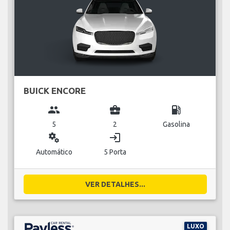
BUICK ENCORE
group
business_center
local_gas_station
5
2
Gasolina
miscellaneous_services
login
Automático
5 Porta
VER DETALHES...
LUXO