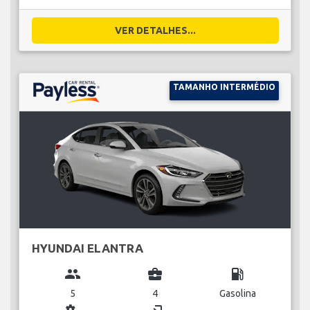
VER DETALHES...
TAMANHO INTERMÉDIO
HYUNDAI ELANTRA
group
business_center
local_gas_station
5
4
Gasolina