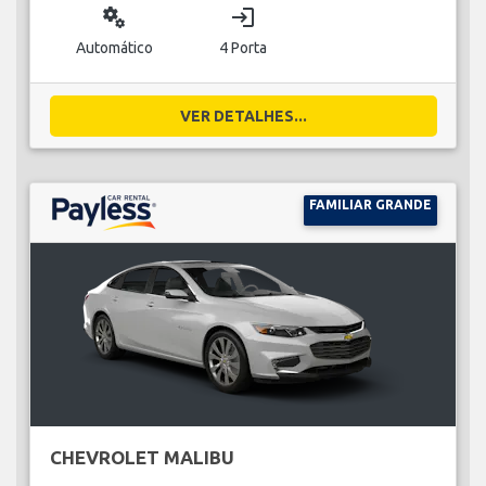
miscellaneous_services
login
Automático
4 Porta
VER DETALHES...
FAMILIAR GRANDE
CHEVROLET MALIBU