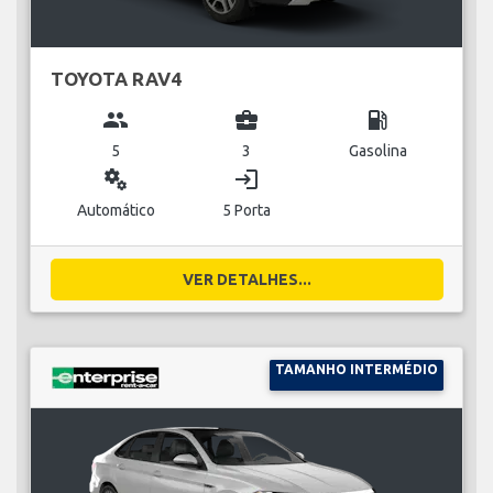
TOYOTA RAV4
group
business_center
local_gas_station
5
3
Gasolina
miscellaneous_services
login
Automático
5 Porta
VER DETALHES...
TAMANHO INTERMÉDIO