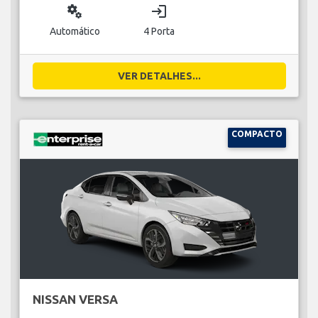
miscellaneous_services
login
Automático
4 Porta
VER DETALHES...
COMPACTO
NISSAN VERSA