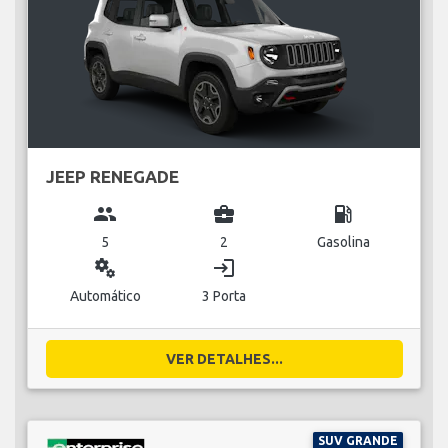
JEEP RENEGADE
group
business_center
local_gas_station
5
2
Gasolina
miscellaneous_services
login
Automático
3 Porta
VER DETALHES...
SUV GRANDE