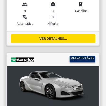
group
business_center
local_gas_station
4
3
Gasolina
miscellaneous_services
login
Automático
4 Porta
VER DETALHES...
DESCAPOTÁVEL