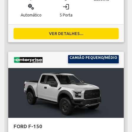
miscellaneous_services
login
Automático
5 Porta
VER DETALHES...
CAMIÃO PEQUENO/MÉDIO
FORD F-150