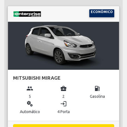
ECONÓMICO
MITSUBISHI MIRAGE
group
business_center
local_gas_station
5
2
Gasolina
miscellaneous_services
login
Automático
4 Porta