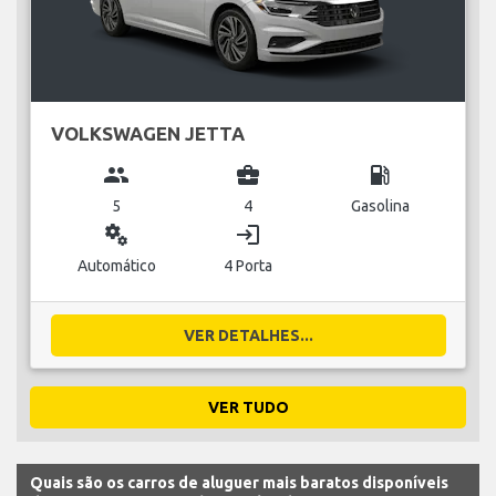
VOLKSWAGEN JETTA
group
business_center
local_gas_station
5
4
Gasolina
miscellaneous_services
login
Automático
4 Porta
VER DETALHES...
VER TUDO
Quais são os carros de aluguer mais baratos disponíveis