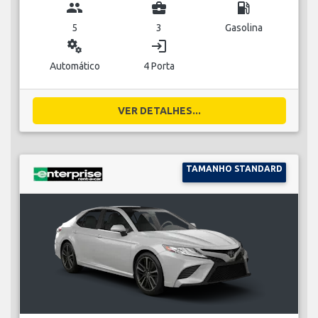
group
business_center
local_gas_station
5
3
Gasolina
miscellaneous_services
login
Automático
4 Porta
VER DETALHES...
TAMANHO STANDARD