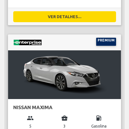
VER DETALHES...
PREMIUM
NISSAN MAXIMA
group
business_center
local_gas_station
5
3
Gasolina