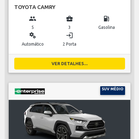
TOYOTA CAMRY
group
business_center
local_gas_station
5
3
Gasolina
miscellaneous_services
login
Automático
2 Porta
VER DETALHES...
SUV MÉDIO