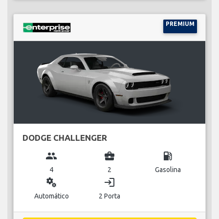
PREMIUM
DODGE CHALLENGER
group
business_center
local_gas_station
4
2
Gasolina
miscellaneous_services
login
Automático
2 Porta