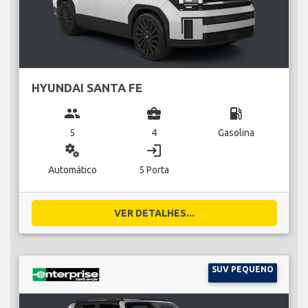
HYUNDAI SANTA FE
group
business_center
local_gas_station
5
4
Gasolina
miscellaneous_services
login
Automático
5 Porta
VER DETALHES...
SUV PEQUENO