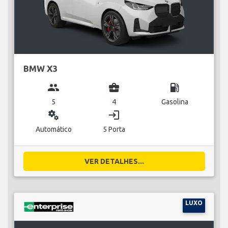
BMW X3
group
business_center
local_gas_station
5
4
Gasolina
miscellaneous_services
login
Automático
5 Porta
VER DETALHES...
LUXO