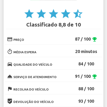
star
star
star
star
star_half
Classificado 8,8 de 10
credit_card
87 / 100
emoji_events
PREÇO
timer
20 minutos
MÉDIA ESPERA
directions_car
84 / 100
QUALIDADE DO VEÍCULO
room_service
91 / 100
emoji_events
SERVIÇO DE ATENDIMENTO
flag
88 / 100
RECOLHA DO VEÍCULO
beenhere
93 / 100
DEVOLUÇÃO DO VEÍCULO