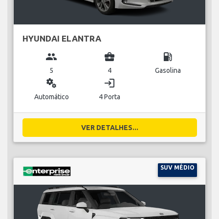
HYUNDAI ELANTRA
group
business_center
local_gas_station
5
4
Gasolina
miscellaneous_services
login
Automático
4 Porta
VER DETALHES...
SUV MÉDIO