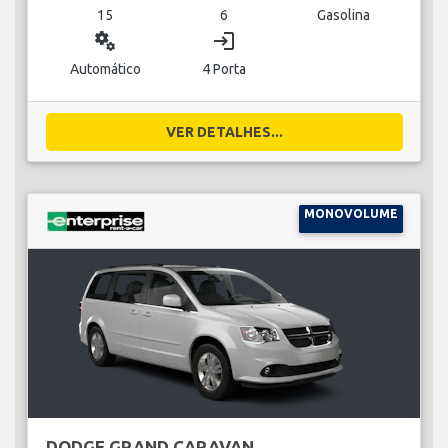
15
6
Gasolina
miscellaneous_services
login
Automático
4 Porta
VER DETALHES...
MONOVOLUME
DODGE GRAND CARAVAN