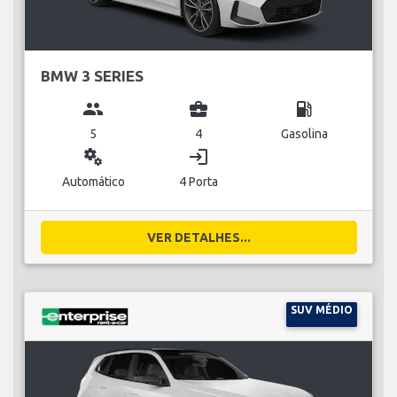
BMW 3 SERIES
group
business_center
local_gas_station
5
4
Gasolina
miscellaneous_services
login
Automático
4 Porta
VER DETALHES...
SUV MÉDIO