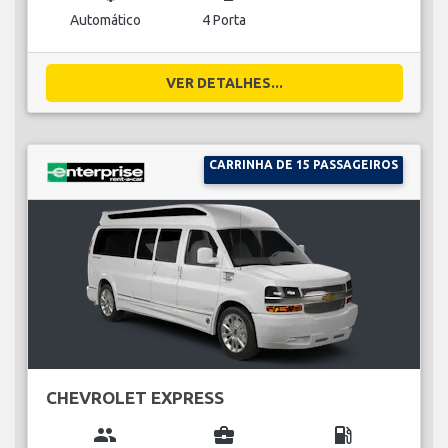
Automático
4 Porta
VER DETALHES...
CARRINHA DE 15 PASSAGEIROS
CHEVROLET EXPRESS
group
business_center
local_gas_station