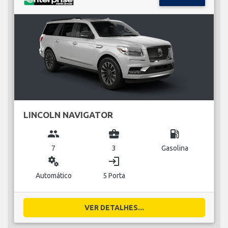
LINCOLN NAVIGATOR
group
business_center
local_gas_station
7
3
Gasolina
miscellaneous_services
login
Automático
5 Porta
VER DETALHES...