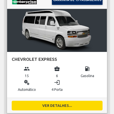
CHEVROLET EXPRESS
group
business_center
local_gas_station
15
6
Gasolina
miscellaneous_services
login
Automático
4 Porta
VER DETALHES...