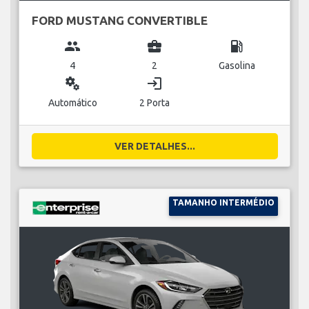
FORD MUSTANG CONVERTIBLE
group
business_center
local_gas_station
4
2
Gasolina
miscellaneous_services
login
Automático
2 Porta
VER DETALHES...
TAMANHO INTERMÉDIO