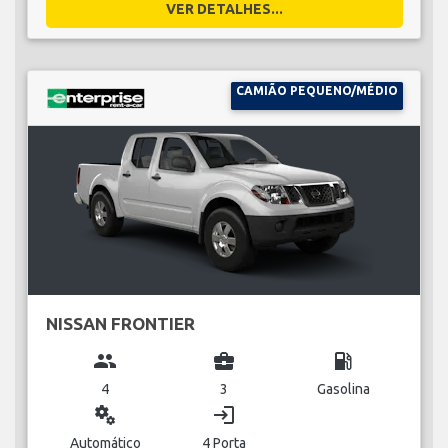
VER DETALHES...
CAMIÃO PEQUENO/MÉDIO
NISSAN FRONTIER
group
business_center
local_gas_station
4
3
Gasolina
miscellaneous_services
login
Automático
4 Porta