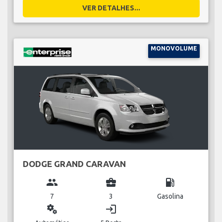
VER DETALHES...
MONOVOLUME
DODGE GRAND CARAVAN
group
business_center
local_gas_station
7
3
Gasolina
miscellaneous_services
login