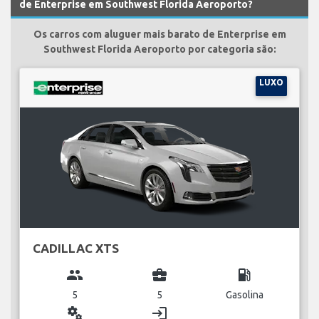
de Enterprise em Southwest Florida Aeroporto?
Os carros com aluguer mais barato de Enterprise em
Southwest Florida Aeroporto por categoria são:
LUXO
CADILLAC XTS
group
business_center
local_gas_station
5
5
Gasolina
miscellaneous_services
login