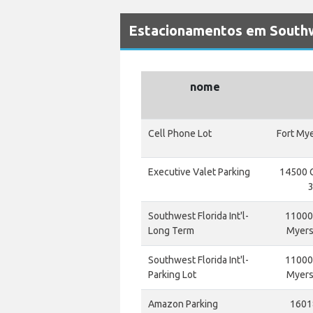
Estacionamentos em Southw
nome
Cell Phone Lot
Fort Mye
Executive Valet Parking
14500 G
3
Southwest Florida Int'l-
11000 
Long Term
Myers,
Southwest Florida Int'l-
11000 
Parking Lot
Myers,
Amazon Parking
1601