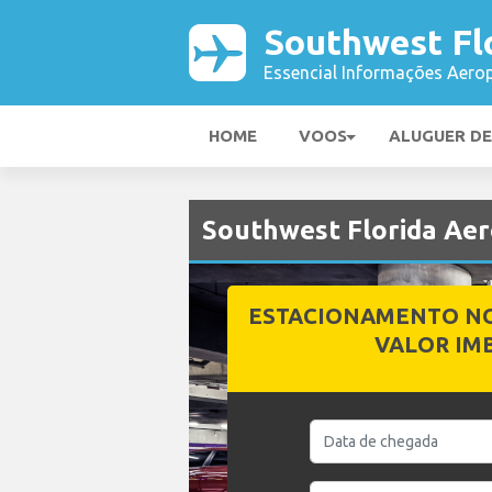
Southwest Fl
Essencial Informações Aerop
HOME
VOOS
ALUGUER D
Southwest Florida Ae
ESTACIONAMENTO N
VALOR IM