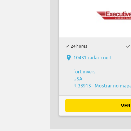
24 horas
check
check
place
10431 radar court
fort myers
USA
fl 33913 |
Mostrar no map
VER