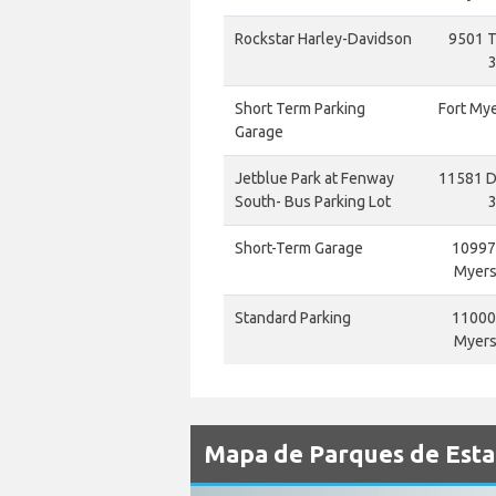
Rockstar Harley-Davidson
9501 T
3
Short Term Parking
Fort Mye
Garage
Jetblue Park at Fenway
11581 Da
South- Bus Parking Lot
3
Short-Term Garage
10997 
Myers,
Standard Parking
11000 
Myers,
Mapa de Parques de Esta