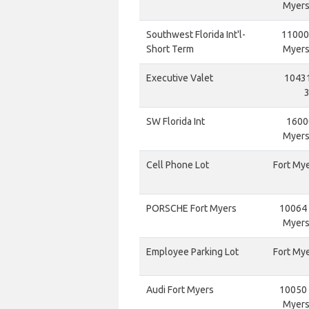
Myers,
Southwest Florida Int'l-
11000 
Short Term
Myers,
Executive Valet
10431
3
SW Florida Int
1600
Myers,
Cell Phone Lot
Fort Mye
PORSCHE Fort Myers
10064 D
Myers,
Employee Parking Lot
Fort Mye
Audi Fort Myers
10050 D
Myers,