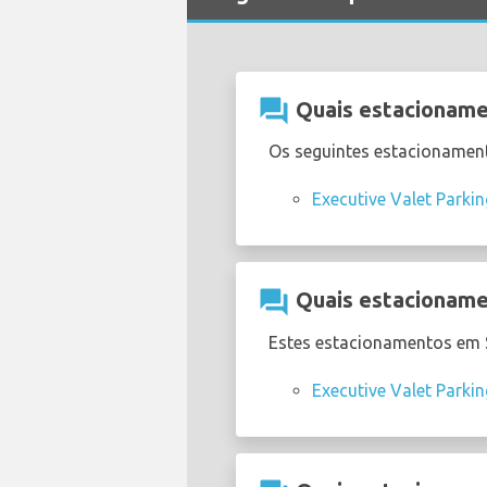
question_answer
Quais estacioname
Os seguintes estacionament
Executive Valet Parki
question_answer
Quais estacionamen
Estes estacionamentos em S
Executive Valet Parki