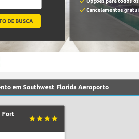
check
Opções para todos o
check
Cancelamentos gratui
nto em Southwest Florida Aeroporto
 Fort
star
star
star
star