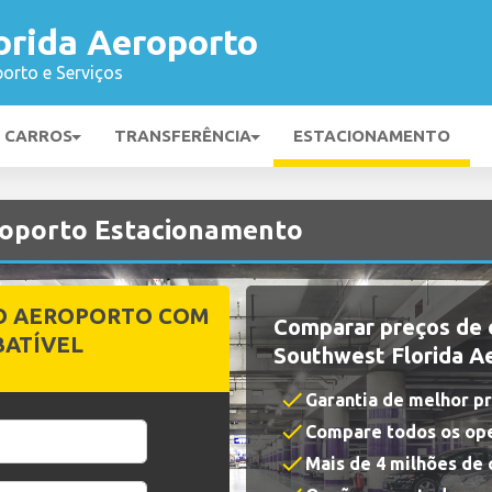
orida Aeroporto
orto e Serviços
E CARROS
TRANSFERÊNCIA
ESTACIONAMENTO
roporto Estacionamento
O AEROPORTO COM
Comparar preços de
BATÍVEL
Southwest Florida A
check
Garantia de melhor p
check
Compare todos os op
check
Mais de 4 milhões de c