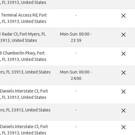
 FL 33913, United States
close
Terminal Access Rd, Fort
-
 FL 33913, United States
close
 Radar Ct, Fort Myers, FL
Mon-Sun: 00:00 -
3913, United States
23:59
close
0 Chamberlin Pkwy, Fort
-
 FL 33913, United States
close
rs, FL 33913, United States
Mon-Sun: 00:00 -
24:00
close
aniels Interstate Ct, Fort
-
 FL 33913, United States
close
rs, FL 33913, United States
-
close
aniels Interstate Ct, Fort
-
 FL 33913, United States