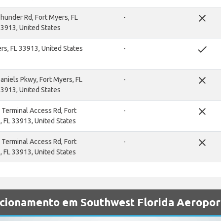
close
hunder Rd, Fort Myers, FL
-
3913, United States
done
rs, FL 33913, United States
-
close
niels Pkwy, Fort Myers, FL
-
3913, United States
close
Terminal Access Rd, Fort
-
 FL 33913, United States
close
Terminal Access Rd, Fort
-
 FL 33913, United States
cionamento em Southwest Florida Aeropor