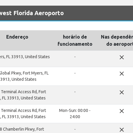
est Florida Aeroporto
Endereço
horário de
Nas dependên
funcionamento
do aeropor
close
rs, FL 33913, United States
-
close
lobal Pkwy, Fort Myers, FL
-
3913, United States
close
Terminal Access Rd, Fort
-
 FL 33913, United States
close
Terminal Access Rd, Fort
Mon-Sun: 00:00 -
 FL 33913, United States
24:00
close
8 Chamberlin Pkwy, Fort
-