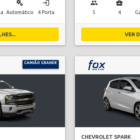
miscellaneous_services
login
group
business_center
na
Automático
4 Porta
5
4
Ga
HES...
VER D
CAMIÃO GRANDE
CHEVROLET SPARK