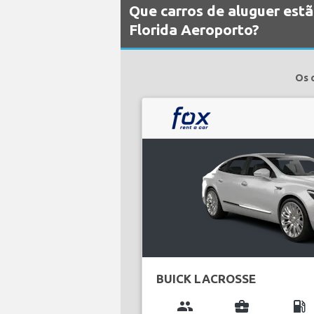
Que carros de aluguer est
Florida Aeroporto?
Os 
BUICK LACROSSE
group
business_center
local_gas_station