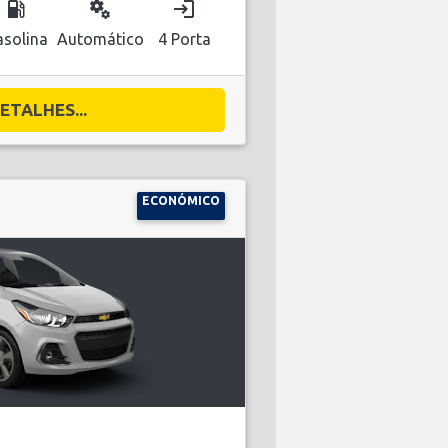
local_gas_station
miscellaneous_services
login
solina
Automático
4 Porta
ETALHES...
ECONÓMICO