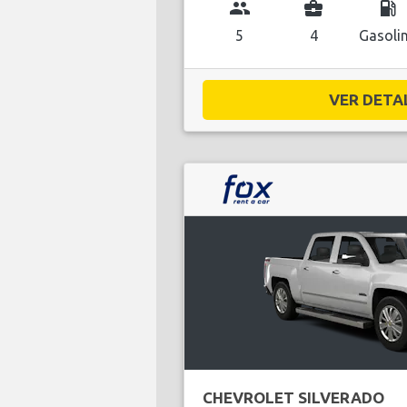
group
business_center
local_gas_station
5
4
Gasoli
VER DETAL
CHEVROLET SILVERADO