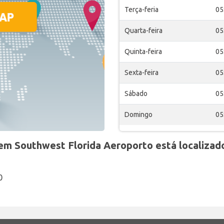
Terça-feria
05
Quarta-feira
05
Quinta-feira
05
Sexta-feira
05
Sábado
05
Domingo
05
em Southwest Florida Aeroporto está localizad
0