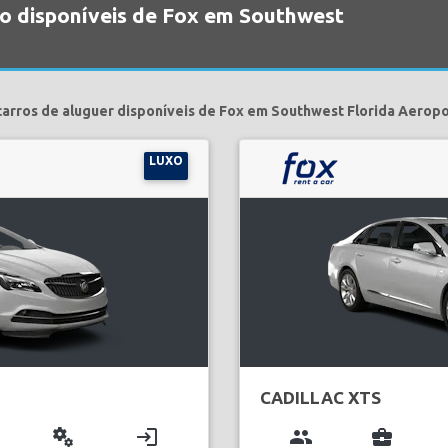
ão disponíveis de Fox em Southwest
carros de aluguer disponíveis de Fox em Southwest Florida Aeropo
LUXO
CADILLAC XTS
miscellaneous_services
login
group
business_center