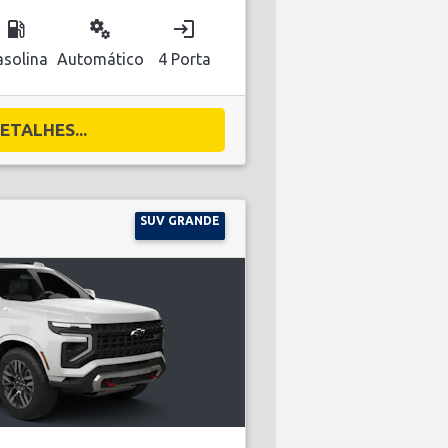
local_gas_station
miscellaneous_services
login
solina
Automático
4 Porta
ETALHES...
SUV GRANDE