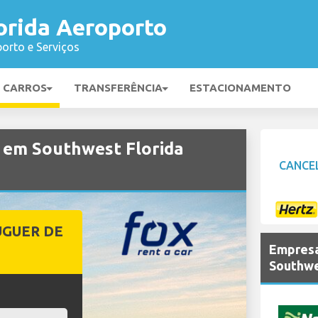
orida Aeroporto
orto e Serviços
E CARROS
TRANSFERÊNCIA
ESTACIONAMENTO
 em Southwest Florida
CANCE
UGUER DE
Empresa
Southwe