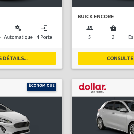
BUICK ENCORE
miscellaneous_services
login
group
business_center
l
e
Automatique
4 Porte
5
2
Es
DÉTAILS...
CONSULTEZ
ÉCONOMIQUE