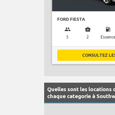
FORD FIESTA
group
business_center
local_gas_station
5
2
Essenc
CONSULTEZ LES 
Quelles sont les locations 
chaque categorie à Southw