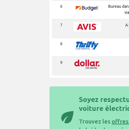
6
Bureau dans
vi
7
A 
8
9
Soyez respectu
voiture électr
eco
Trouvez les
offres