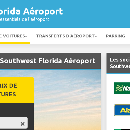
orida Aéroport
essentiels de l’aéroport
E VOITURES
TRANSFERTS D'AÉROPORT
PARKING
Les soci
à Southwest Florida Aéroport
Southwe
RIX DE
TURES