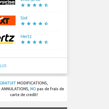
star
star
star
star
star_half
Sixt
star
star
star
star
star_half
Hertz
star
star
star
star
star_half
PLUS
GRATUIT
MODIFICATIONS,
T
ANNULATIONS,
NO
pas de frais de
carte de credit!