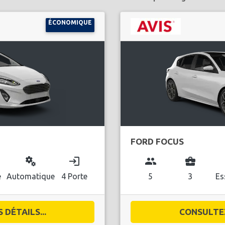
ÉCONOMIQUE
FORD FOCUS
miscellaneous_services
login
group
business_center
l
e
Automatique
4 Porte
5
3
Es
DÉTAILS...
CONSULTEZ