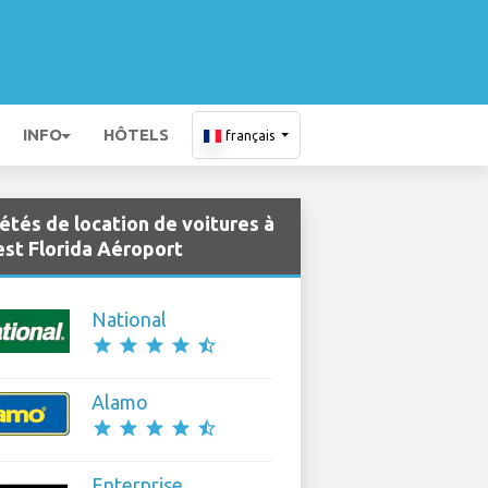
INFO
HÔTELS
français
étés de location de voitures à
st Florida Aéroport
National
star
star
star
star
star_half
Alamo
star
star
star
star
star_half
Enterprise