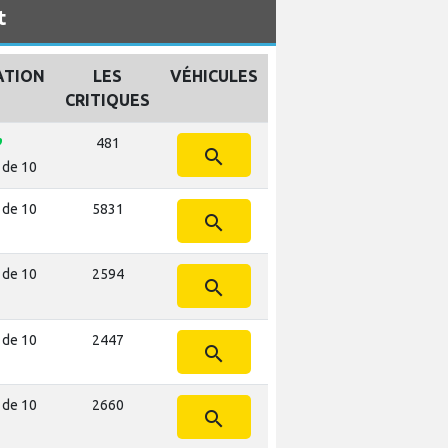
t
ATION
LES
VÉHICULES
CRITIQUES
nts
481
search
 de 10
 de 10
5831
search
 de 10
2594
search
 de 10
2447
search
 de 10
2660
search