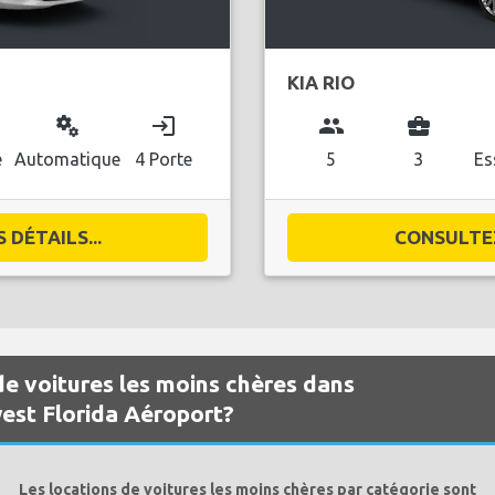
KIA RIO
miscellaneous_services
login
group
business_center
l
e
Automatique
4 Porte
5
3
Es
DÉTAILS...
CONSULTEZ
de voitures les moins chères dans
est Florida Aéroport?
Les locations de voitures les moins chères par catégorie sont