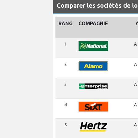
Comparer les sociétés de lo
RANG
COMPAGNIE
1
A 
2
A 
3
A 
4
A 
5
A 