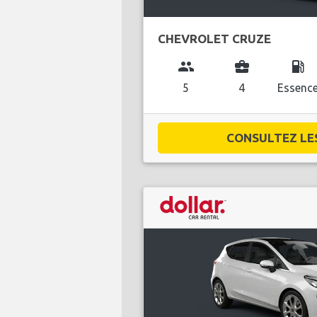
CHEVROLET CRUZE
group
business_center
local_gas_station
5
4
Essenc
CONSULTEZ LES 