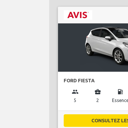
FORD FIESTA
group
business_center
local_gas_station
5
2
Essenc
CONSULTEZ LES 