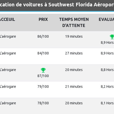
cation de voitures à Southwest Florida Aéropor
ACCEUIL
PRIX
TEMPS MOYEN
EVALU
D'ATTENTE
emoji_eve
L'aérogare
86/100
19 minutes
8,9 Hors
L'aérogare
84/100
27 minutes
8,9 Hors
emoji_events
L'aérogare
20 minutes
8,8 Hors
87/100
L'aérogare
79/100
21 minutes
8,2 Hors
L'aérogare
78/100
20 minutes
8,1 Hors