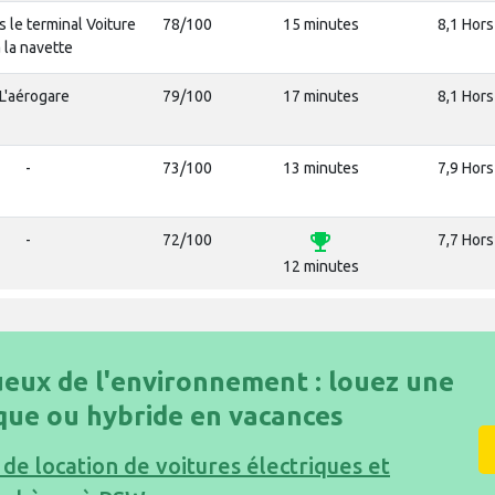
 le terminal Voiture
78/100
15 minutes
8,1 Hors
a la navette
L'aérogare
79/100
17 minutes
8,1 Hors
-
73/100
13 minutes
7,9 Hors
emoji_events
-
72/100
7,7 Hors
12 minutes
eux de l'environnement : louez une
ique ou hybride en vacances
 de location de voitures électriques et