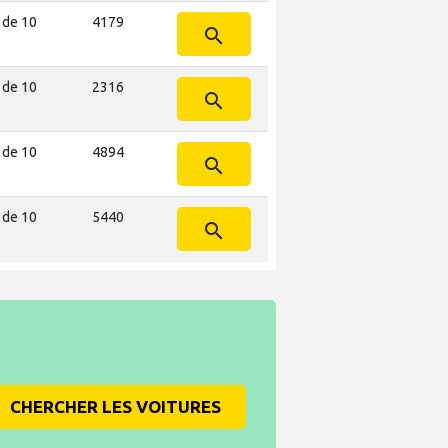
 de 10
4179
search
 de 10
2316
search
 de 10
4894
search
 de 10
5440
search
CHERCHER LES VOITURES