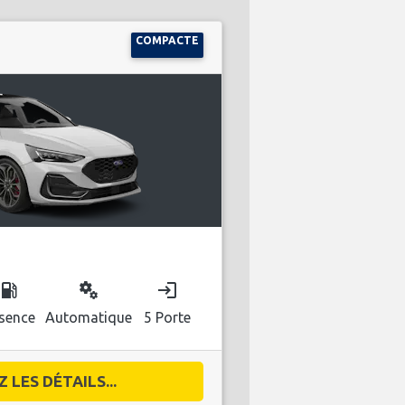
COMPACTE
ocal_gas_station
miscellaneous_services
login
sence
Automatique
5 Porte
 LES DÉTAILS...