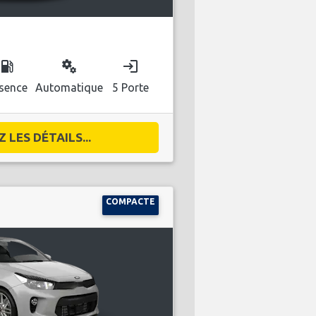
ocal_gas_station
miscellaneous_services
login
sence
Automatique
5 Porte
 LES DÉTAILS...
COMPACTE