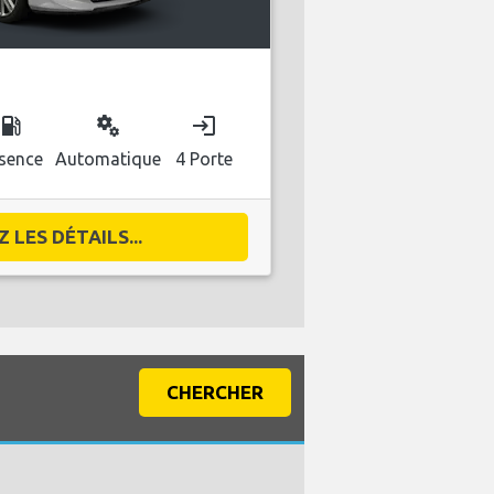
ocal_gas_station
miscellaneous_services
login
sence
Automatique
4 Porte
 LES DÉTAILS...
CHERCHER