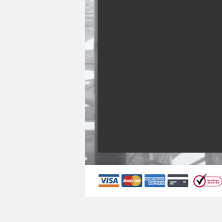
Upphämtning
Avlämning
Upphämtningsdatum
Återlämningsdag
Passagerare
SÖK