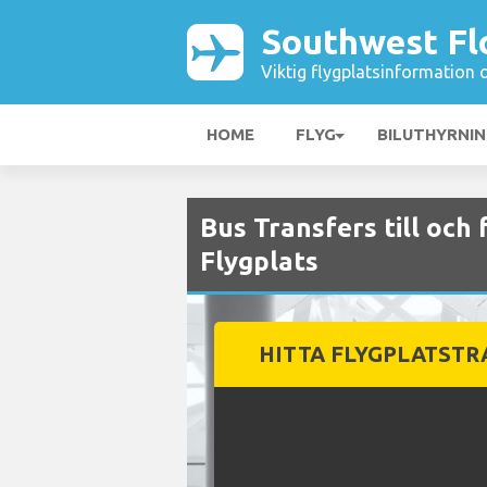
Southwest Flo
Viktig flygplatsinformation 
HOME
FLYG
BILUTHYRNI
Bus Transfers till och
Flygplats
HITTA FLYGPLATST
Sök efter en transfer med privatbil
buss
Enkel väg
Returresa