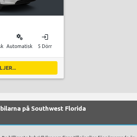
miscellaneous_services
login
sk
Automatisk
5 Dörr
JER...
idbilarna på Southwest Florida