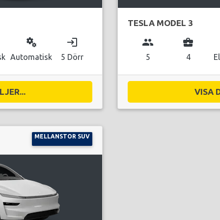
TESLA MODEL 3
miscellaneous_services
login
group
business_center
sk
Automatisk
5 Dörr
5
4
E
JER...
VISA 
MELLANSTOR SUV