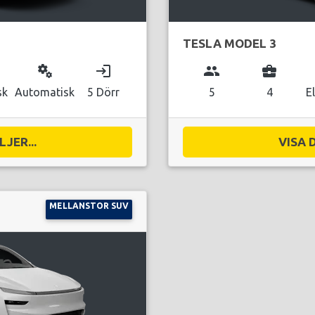
TESLA MODEL 3
miscellaneous_services
login
group
business_center
sk
Automatisk
5 Dörr
5
4
E
JER...
VISA 
MELLANSTOR SUV