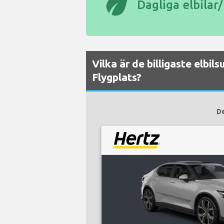
eco
Dagliga elbilar
Vilka är de billigaste elbi
Flygplats?
De