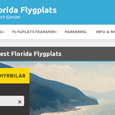
rida Flygplats
och tjänster
NG
FLYGPLATSTRANSFER
PARKERING
INFO & N
est Florida Flygplats
 HYRBILAR