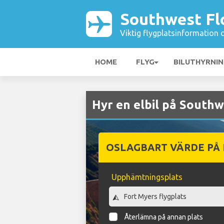
Southwest Flo
Viktig flygplatsinformation 
HOME
FLYG
BILUTHYRNI
Hyr en elbil på Southw
OSLAGBART VÄRDE PÅ
Upphämtningsplats
Återlämna på annan plats