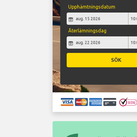
Upphämtningsdatum
Återlämningsdag
SÖK