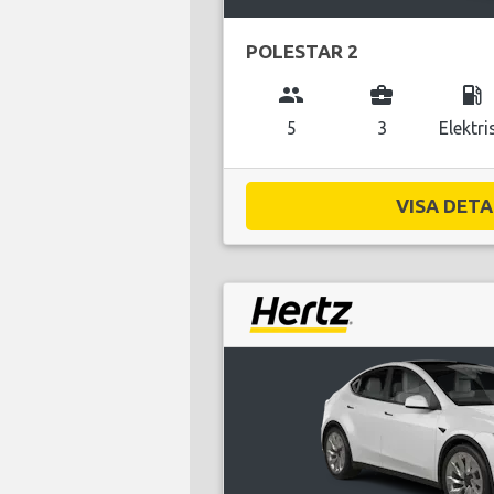
POLESTAR 2
group
business_center
local_gas_station
5
3
Elektri
VISA DETAL