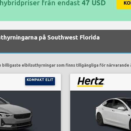
/hybridpriser från endast
47 USD
KO
lsuthyrningarna på Southwest Florida
 billigaste elbilsuthyrningar som finns tillgängliga för närvarande 
KOMPAKT ELIT