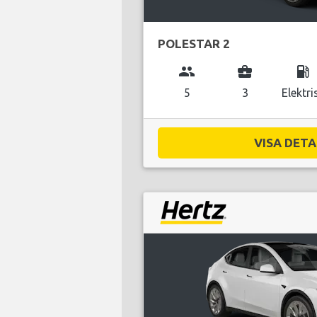
POLESTAR 2
group
business_center
local_gas_station
5
3
Elektri
VISA DETAL