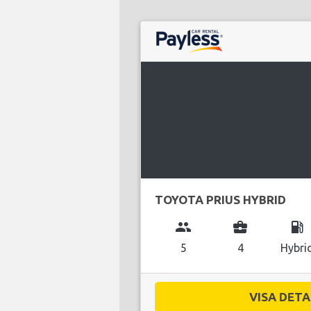
TOYOTA PRIUS HYBRID
group
business_center
local_gas_station
5
4
Hybri
VISA DETAL