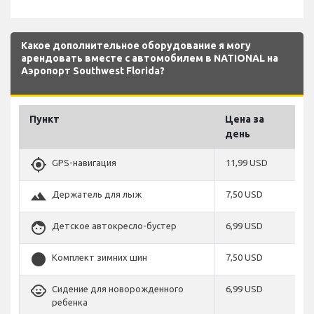
Какое дополнительное оборудование я могу
арендовать вместе с автомобилем в NATIONAL на
Аэропорт Southwest Florida?
Пункт
Цена за
день
gps_fixed
GPS-навигация
11,99 USD
terrain
Держатель для лыж
7,50 USD
face
Детское автокресло-бустер
6,99 USD
stop_circle
Комплект зимних шин
7,50 USD
child_care
Сидение для новорожденного
6,99 USD
ребенка