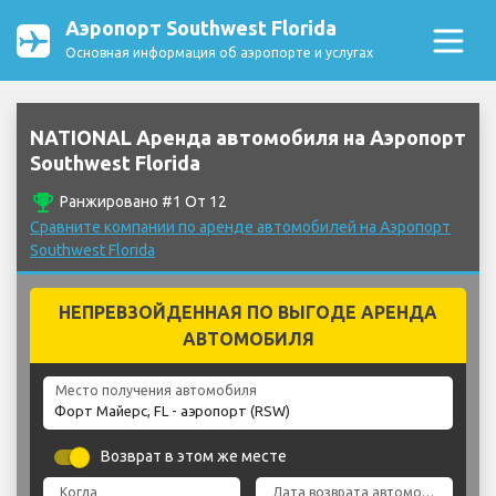
Аэропорт Southwest Florida
Основная информация об аэропорте и услугах
NATIONAL Аренда автомобиля на Аэропорт
Southwest Florida
emoji_events
Ранжировано #1 От 12
Сравните компании по аренде автомобилей на Аэропорт
Southwest Florida
НЕПРЕВЗОЙДЕННАЯ ПО ВЫГОДЕ АРЕНДА
АВТОМОБИЛЯ
Место получения автомобиля
Возврат в этом же месте
Когда
Дата возврата автомобиля