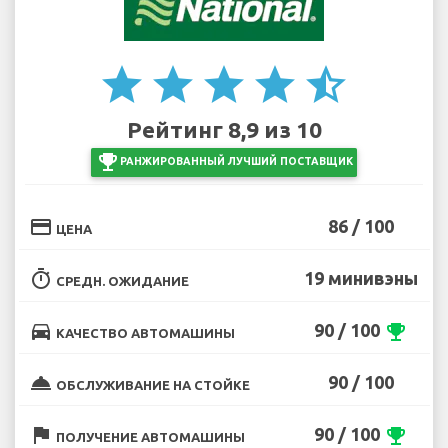
star
star
star
star
star_half
Рейтинг 8,9 из 10
emoji_events
РАНЖИРОВАННЫЙ ЛУЧШИЙ ПОСТАВЩИК
credit_card
86 / 100
ЦЕНА
timer
19 минивэны
СРЕДН. ОЖИДАНИЕ
directions_car
90 / 100
emoji_events
КАЧЕСТВО АВТОМАШИНЫ
room_service
90 / 100
ОБСЛУЖИВАНИЕ НА СТОЙКЕ
flag
90 / 100
emoji_events
ПОЛУЧЕНИЕ АВТОМАШИНЫ