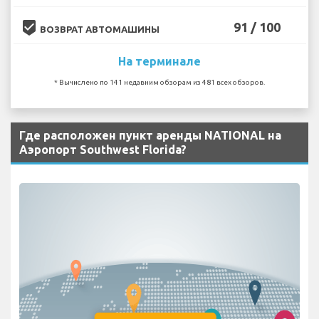
beenhere
91 / 100
ВОЗВРАТ АВТОМАШИНЫ
На терминале
* Вычислено по 141 недавним обзорам из 481 всех обзоров.
Где расположен пункт аренды NATIONAL на
Аэропорт Southwest Florida?