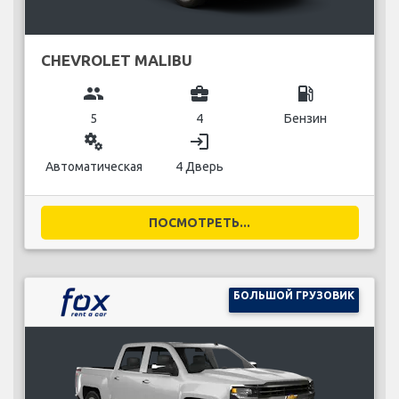
CHEVROLET MALIBU
group
business_center
local_gas_station
5
4
Бензин
miscellaneous_services
login
Автоматическая
4 Дверь
ПОСМОТРЕТЬ...
БОЛЬШОЙ ГРУЗОВИК