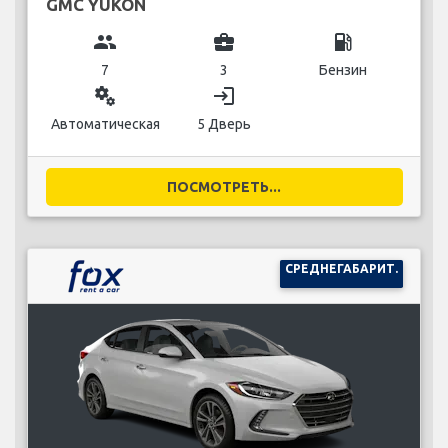
GMC YUKON
group
business_center
local_gas_station
7
3
Бензин
miscellaneous_services
login
Автоматическая
5 Дверь
ПОСМОТРЕТЬ...
СРЕДНЕГАБАРИТ.