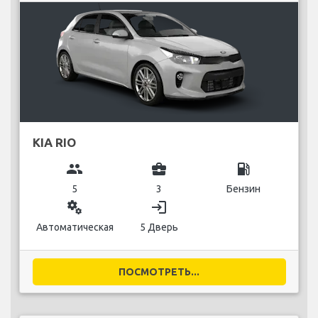
KIA RIO
group
business_center
local_gas_station
5
3
Бензин
miscellaneous_services
login
Автоматическая
5 Дверь
ПОСМОТРЕТЬ...