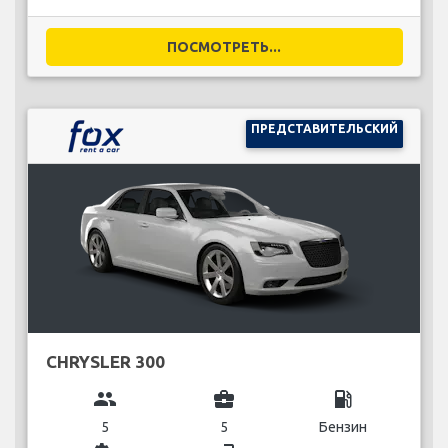
ПОСМОТРЕТЬ...
ПРЕДСТАВИТЕЛЬСКИЙ
CHRYSLER 300
group
business_center
local_gas_station
5
5
Бензин