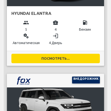
HYUNDAI ELANTRA
group
business_center
local_gas_station
5
4
Бензин
miscellaneous_services
login
Автоматическая
4 Дверь
ПОСМОТРЕТЬ...
ВНЕДОРОЖНИК