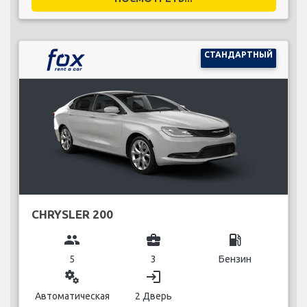
СТАНДАРТНЫЙ
CHRYSLER 200
group
business_center
local_gas_station
5
3
Бензин
miscellaneous_services
login
Автоматическая
2 Дверь