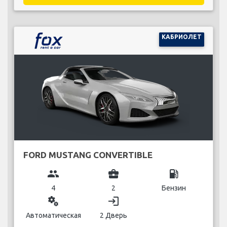
КАБРИОЛЕТ
FORD MUSTANG CONVERTIBLE
group
business_center
local_gas_station
4
2
Бензин
miscellaneous_services
login
Автоматическая
2 Дверь