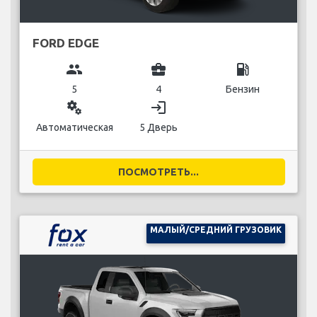
FORD EDGE
group
business_center
local_gas_station
5
4
Бензин
miscellaneous_services
login
Автоматическая
5 Дверь
ПОСМОТРЕТЬ...
МАЛЫЙ/СРЕДНИЙ ГРУЗОВИК