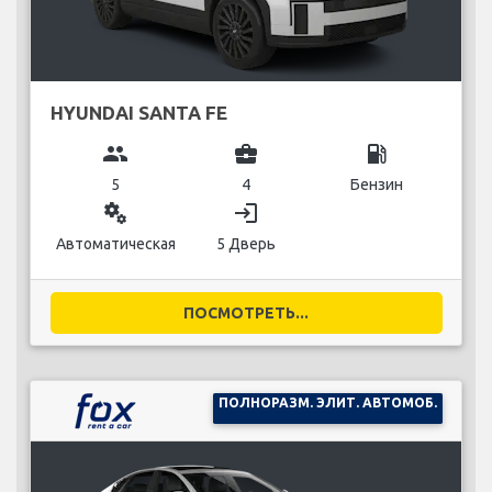
HYUNDAI SANTA FE
group
business_center
local_gas_station
5
4
Бензин
miscellaneous_services
login
Автоматическая
5 Дверь
ПОСМОТРЕТЬ...
ПОЛНОРАЗМ. ЭЛИТ. АВТОМОБ.