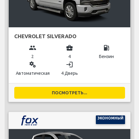
CHEVROLET SILVERADO
group
business_center
local_gas_station
2
4
Бензин
miscellaneous_services
login
Автоматическая
4 Дверь
ПОСМОТРЕТЬ...
ЭКОНОМНЫЙ