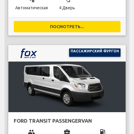
Автоматическая
4 Дверь
ПОСМОТРЕТЬ...
ПАССАЖИРСКИЙ ФУРГОН
FORD TRANSIT PASSENGERVAN
group
business_center
local_gas_station