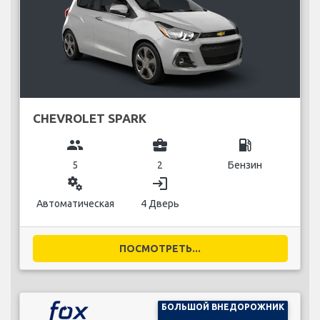
CHEVROLET SPARK
group
business_center
local_gas_station
5
2
Бензин
miscellaneous_services
login
Автоматическая
4 Дверь
ПОСМОТРЕТЬ...
БОЛЬШОЙ ВНЕДОРОЖНИК