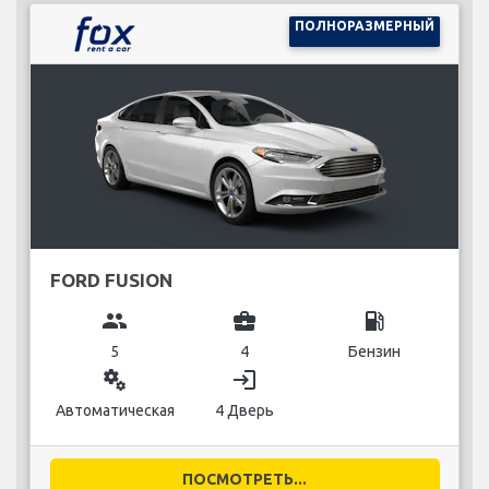
ПОЛНОРАЗМЕРНЫЙ
FORD FUSION
group
business_center
local_gas_station
5
4
Бензин
miscellaneous_services
login
Автоматическая
4 Дверь
ПОСМОТРЕТЬ...