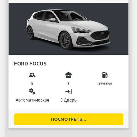
FORD FOCUS
group
business_center
local_gas_station
5
3
Бензин
miscellaneous_services
login
Автоматическая
5 Дверь
ПОСМОТРЕТЬ...