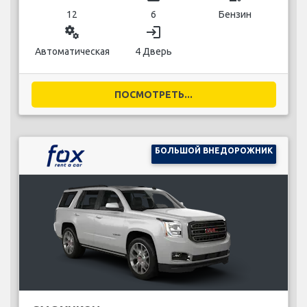
12
6
Бензин
miscellaneous_services
login
Автоматическая
4 Дверь
ПОСМОТРЕТЬ...
БОЛЬШОЙ ВНЕДОРОЖНИК