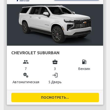
CHEVROLET SUBURBAN
group
business_center
local_gas_station
7
3
Бензин
miscellaneous_services
login
Автоматическая
5 Дверь
ПОСМОТРЕТЬ...