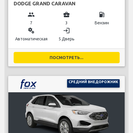
DODGE GRAND CARAVAN
group
business_center
local_gas_station
7
3
Бензин
miscellaneous_services
login
Автоматическая
5 Дверь
ПОСМОТРЕТЬ...
СРЕДНИЙ ВНЕДОРОЖНИК