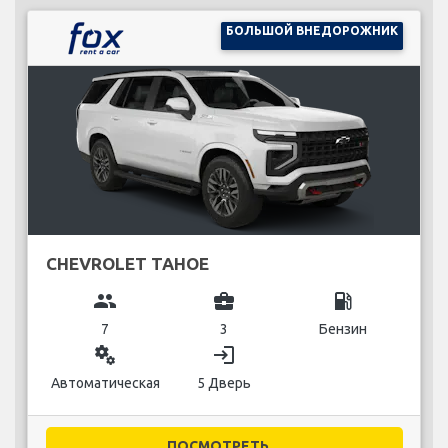
БОЛЬШОЙ ВНЕДОРОЖНИК
CHEVROLET TAHOE
group
business_center
local_gas_station
7
3
Бензин
miscellaneous_services
login
Автоматическая
5 Дверь
ПОСМОТРЕТЬ...