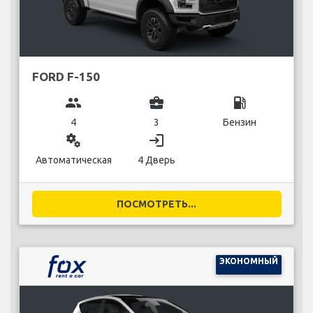
FORD F-150
group
business_center
local_gas_station
4
3
Бензин
miscellaneous_services
login
Автоматическая
4 Дверь
ПОСМОТРЕТЬ...
ЭКОНОМНЫЙ