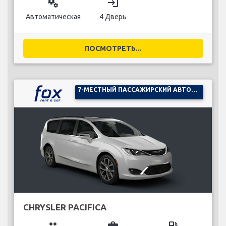
miscellaneous_services
login
Автоматическая
4 Дверь
ПОСМОТРЕТЬ...
7-МЕСТНЫЙ ПАССАЖИРСКИЙ АВТОМОБИЛЬ
CHRYSLER PACIFICA
group
business_center
local_gas_station