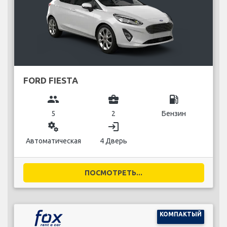
FORD FIESTA
group
business_center
local_gas_station
5
2
Бензин
miscellaneous_services
login
Автоматическая
4 Дверь
ПОСМОТРЕТЬ...
КОМПАКТЫЙ