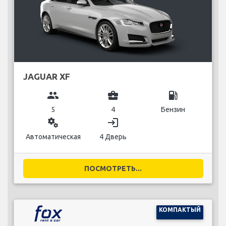
JAGUAR XF
group
business_center
local_gas_station
5
4
Бензин
miscellaneous_services
login
Автоматическая
4 Дверь
ПОСМОТРЕТЬ...
КОМПАКТЫЙ