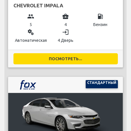
CHEVROLET IMPALA
group
business_center
local_gas_station
5
4
Бензин
miscellaneous_services
login
Автоматическая
4 Дверь
ПОСМОТРЕТЬ...
СТАНДАРТНЫЙ