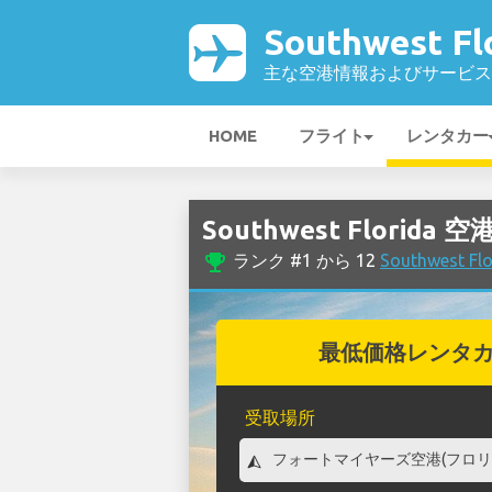
Southwest F
主な空港情報およびサービス
HOME
フライト
レンタカー
Southwest Florid
emoji_events
ランク #1 から 12
Southwest
最低価格レンタ
受取場所