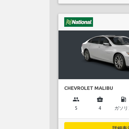
CHEVROLET MALIBU
group
business_center
local_gas_station
5
4
ガソリ
詳細表示.