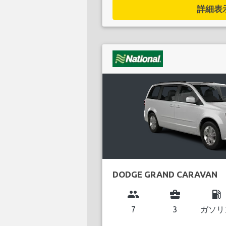
詳細表示.
DODGE GRAND CARAVAN
group
business_center
local_gas_station
7
3
ガソリ