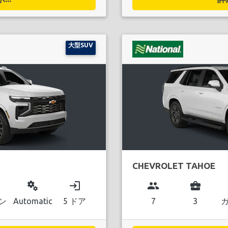
大型SUV
CHEVROLET TAHOE
miscellaneous_services
login
group
business_center
ン
Automatic
5 ドア
7
3