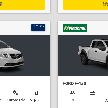
..
詳
ミニバン
FORD F-150
miscellaneous_services
login
group
business_center
ン
Automatic
5 ドア
4
3