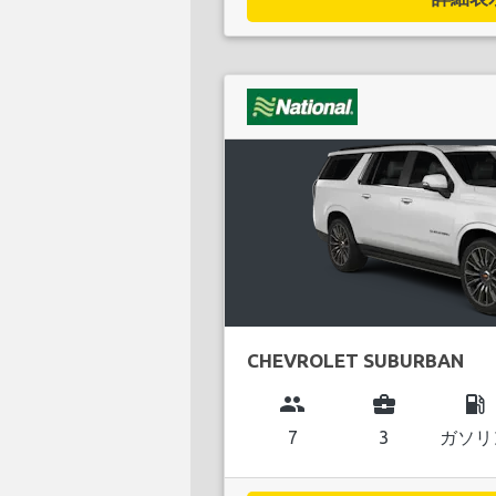
CHEVROLET SUBURBAN
group
business_center
local_gas_station
7
3
ガソリ