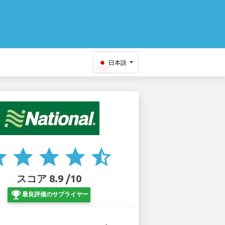
日本語
ar
star
star
star
star_half
スコア 8.9 /10
emoji_events
最良評価のサプライヤー