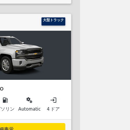
大型トラック
DO
local_gas_station
miscellaneous_services
login
ガソリン
Automatic
4 ドア
細表示...