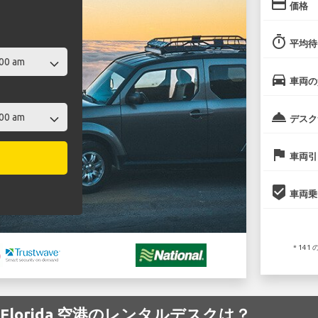
credit_card
価格
timer
平均待
directions_car
車両の
room_service
デスク
flag
車両引
beenhere
車両乗
* 14
est Florida 空港のレンタルデスクは？