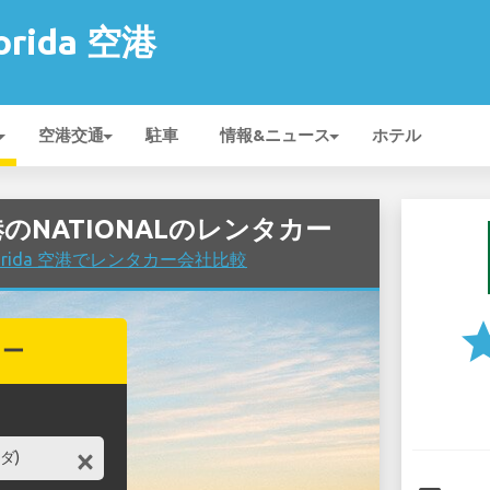
lorida 空港
空港交通
駐車
情報&ニュース
ホテル
a 空港のNATIONALのレンタカー
 Florida 空港でレンタカー会社比較
st
カー