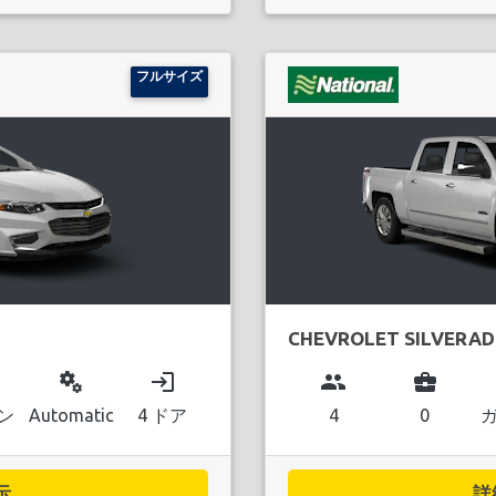
フルサイズ
CHEVROLET SILVERA
miscellaneous_services
login
group
business_center
ン
Automatic
4 ドア
4
0
..
詳