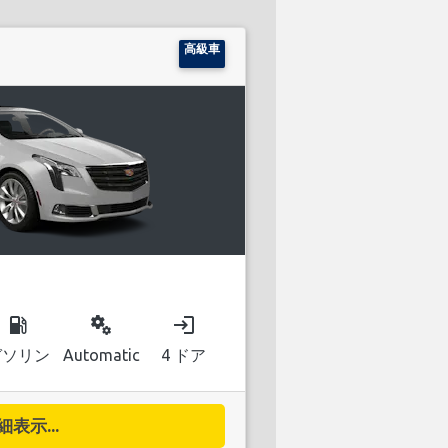
高級車
local_gas_station
miscellaneous_services
login
ガソリン
Automatic
4 ドア
細表示...