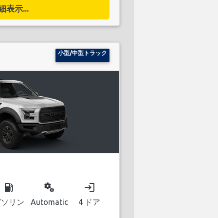
細表示...
小型/中型トラック
local_gas_station
miscellaneous_services
login
ガソリン
Automatic
4 ドア