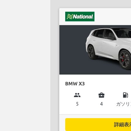
BMW X3
group
business_center
local_gas_station
5
4
ガソリ
詳細表示.