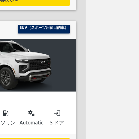
SUV（スポーツ用多目的車）
local_gas_station
miscellaneous_services
login
ガソリン
Automatic
5 ドア