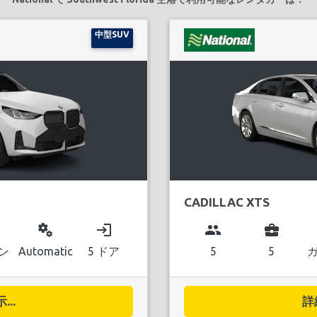
中型SUV
CADILLAC XTS
miscellaneous_services
login
group
business_center
ン
Automatic
5 ドア
5
5
..
詳