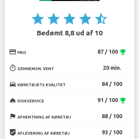
star
star
star
star
star_half
Bedømt 8,8 ud af 10
credit_card
87 / 100
emoji_events
PRIS
timer
20 min.
GENNEMSN. VENT
directions_car
84 / 100
KØRETØJETS KVALITET
room_service
91 / 100
emoji_events
DISKSERVICE
flag
88 / 100
AFHENTNING AF KØRETØJ
beenhere
93 / 100
AFLEVERING AF KØRETØJ