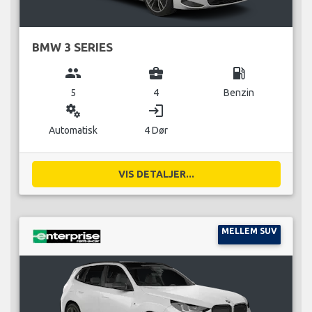
BMW 3 SERIES
group
business_center
local_gas_station
5
4
Benzin
miscellaneous_services
login
Automatisk
4 Dør
VIS DETALJER...
MELLEM SUV