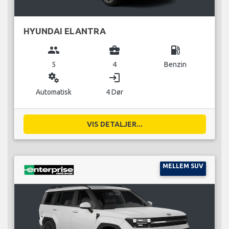
HYUNDAI ELANTRA
group
business_center
local_gas_station
5
4
Benzin
miscellaneous_services
login
Automatisk
4 Dør
VIS DETALJER...
MELLEM SUV