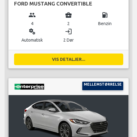
FORD MUSTANG CONVERTIBLE
group
business_center
local_gas_station
4
2
Benzin
miscellaneous_services
login
Automatisk
2 Dør
VIS DETALJER...
MELLEMSTØRRELSE