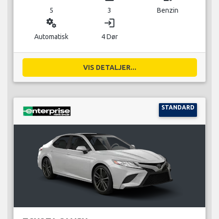
5
3
Benzin
miscellaneous_services
login
Automatisk
4 Dør
VIS DETALJER...
STANDARD