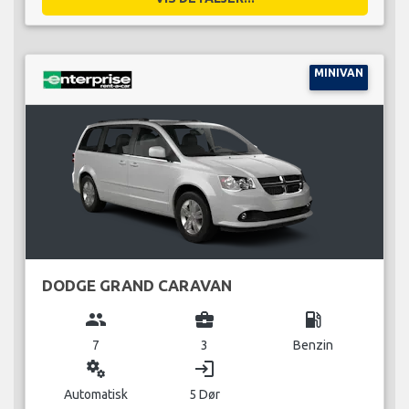
MINIVAN
DODGE GRAND CARAVAN
group
business_center
local_gas_station
7
3
Benzin
miscellaneous_services
login
Automatisk
5 Dør