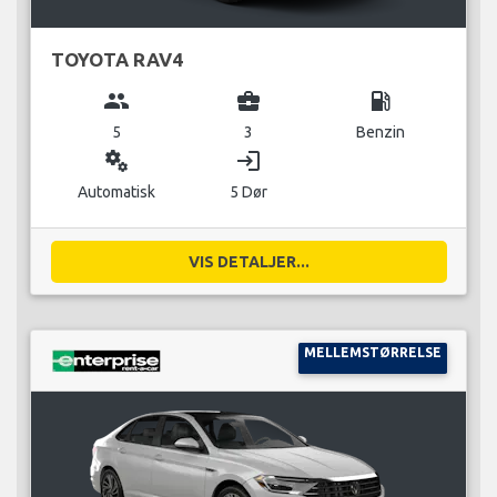
TOYOTA RAV4
group
business_center
local_gas_station
5
3
Benzin
miscellaneous_services
login
Automatisk
5 Dør
VIS DETALJER...
MELLEMSTØRRELSE