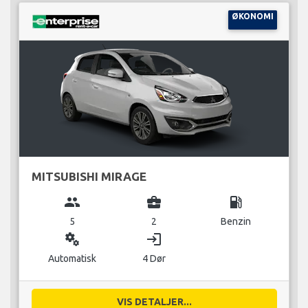
ØKONOMI
MITSUBISHI MIRAGE
group
business_center
local_gas_station
5
2
Benzin
miscellaneous_services
login
Automatisk
4 Dør
VIS DETALJER...