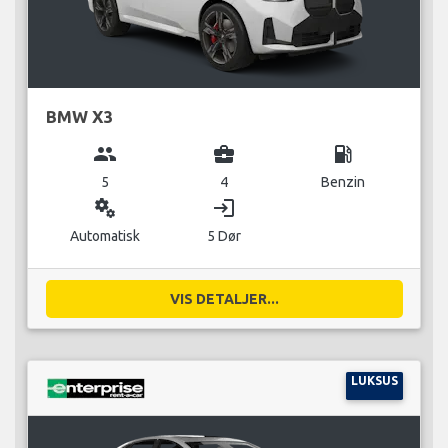
BMW X3
group
business_center
local_gas_station
5
4
Benzin
miscellaneous_services
login
Automatisk
5 Dør
VIS DETALJER...
LUKSUS