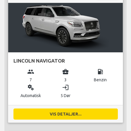
LINCOLN NAVIGATOR
group
business_center
local_gas_station
7
3
Benzin
miscellaneous_services
login
Automatisk
5 Dør
VIS DETALJER...