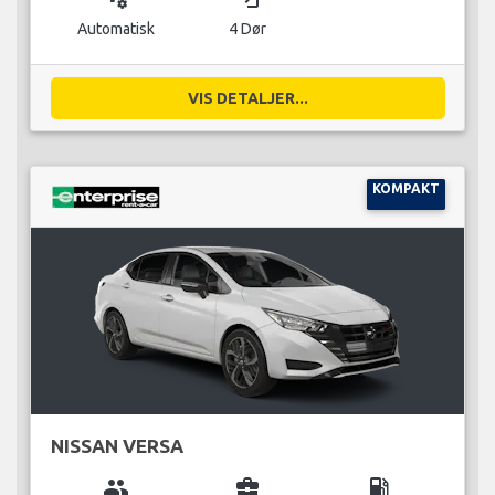
Automatisk
4 Dør
VIS DETALJER...
KOMPAKT
NISSAN VERSA
group
business_center
local_gas_station