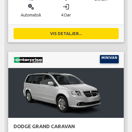
miscellaneous_services
login
Automatisk
4 Dør
VIS DETALJER...
MINIVAN
DODGE GRAND CARAVAN