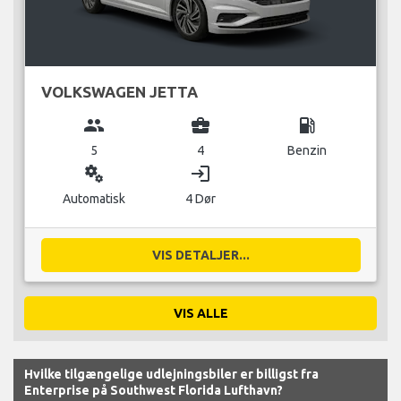
VOLKSWAGEN JETTA
group
business_center
local_gas_station
5
4
Benzin
miscellaneous_services
login
Automatisk
4 Dør
VIS DETALJER...
VIS ALLE
Hvilke tilgængelige udlejningsbiler er billigst fra
Enterprise på Southwest Florida Lufthavn?