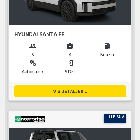
HYUNDAI SANTA FE
group
business_center
local_gas_station
5
4
Benzin
miscellaneous_services
login
Automatisk
5 Dør
VIS DETALJER...
LILLE SUV