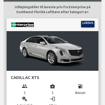
Udlejningsbiler til laveste pris fra Enterprise på
Southwest Florida Lufthavn efter kategori er:
LUKSUS
CADILLAC XTS
group
business_center
local_gas_station
5
5
Benzin
miscellaneous_services
login