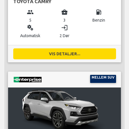
TOYOTA CAMRY
group
business_center
local_gas_station
5
3
Benzin
miscellaneous_services
login
Automatisk
2 Dør
VIS DETALJER...
MELLEM SUV