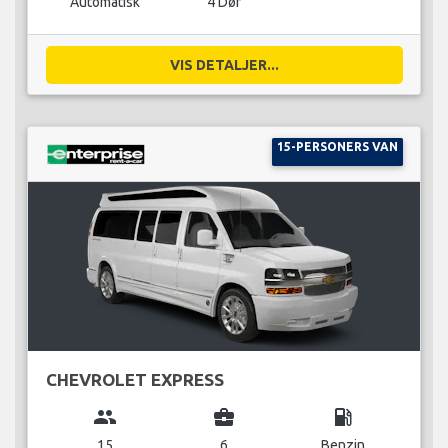
Automatisk
4 Dør
VIS DETALJER...
15-PERSONERS VAN
CHEVROLET EXPRESS
group
business_center
local_gas_station
15
6
Benzin