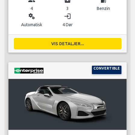
4
3
Benzin
miscellaneous_services
login
Automatisk
4 Dør
VIS DETALJER...
CONVERTIBLE