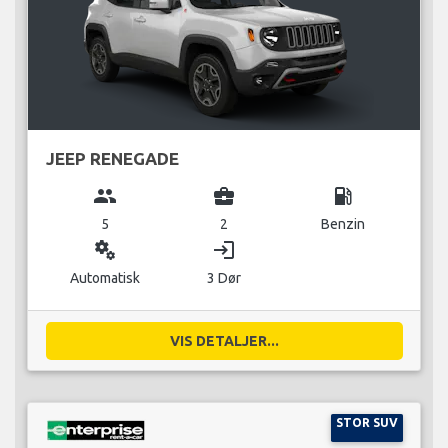
JEEP RENEGADE
group
business_center
local_gas_station
5
2
Benzin
miscellaneous_services
login
Automatisk
3 Dør
VIS DETALJER...
STOR SUV