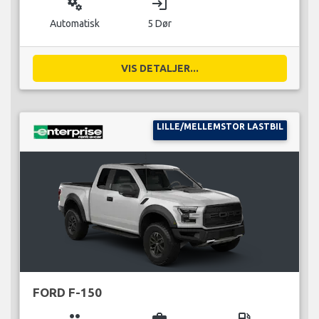
miscellaneous_services
login
Automatisk
5 Dør
VIS DETALJER...
LILLE/MELLEMSTOR LASTBIL
FORD F-150
group
business_center
local_gas_station