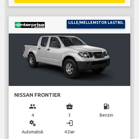
LILLE/MELLEMSTOR LASTBIL
NISSAN FRONTIER
group
business_center
local_gas_station
4
3
Benzin
miscellaneous_services
login
Automatisk
4 Dør