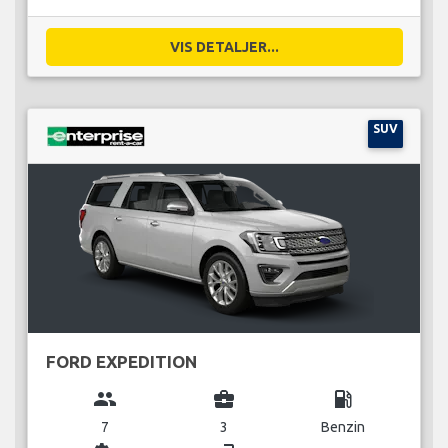
VIS DETALJER...
SUV
FORD EXPEDITION
group
business_center
local_gas_station
7
3
Benzin