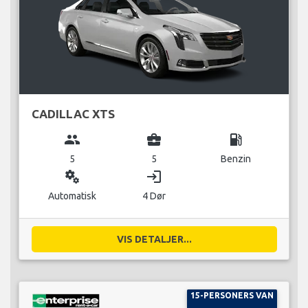
CADILLAC XTS
group
business_center
local_gas_station
5
5
Benzin
miscellaneous_services
login
Automatisk
4 Dør
VIS DETALJER...
15-PERSONERS VAN