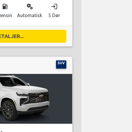
local_gas_station
miscellaneous_services
login
Bensin
Automatisk
5 Dør
ETALJER...
SUV