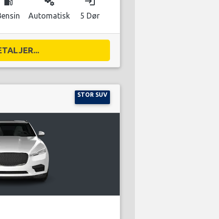
local_gas_station
miscellaneous_services
login
Bensin
Automatisk
5 Dør
ETALJER...
STOR SUV