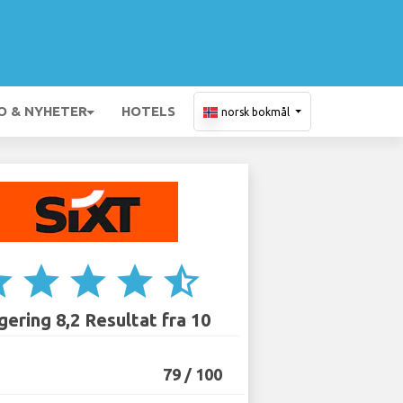
O & NYHETER
HOTELS
norsk bokmål
ar
star
star
star
star_half
ering 8,2 Resultat fra 10
79 / 100