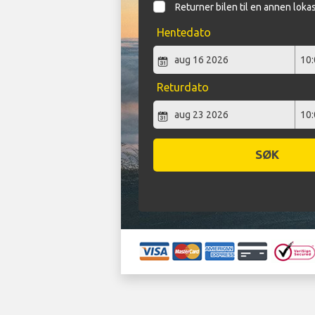
Returner bilen til en annen loka
Hentedato
Returdato
SØK