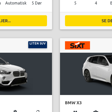
n
Automatisk
5 Dør
5
4
ER...
SE D
LITEN SUV
BMW X3