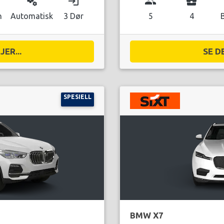
miscellaneous_services
login
group
business_center
n
Automatisk
3 Dør
5
4
ER...
SE D
SPESIELL
BMW X7