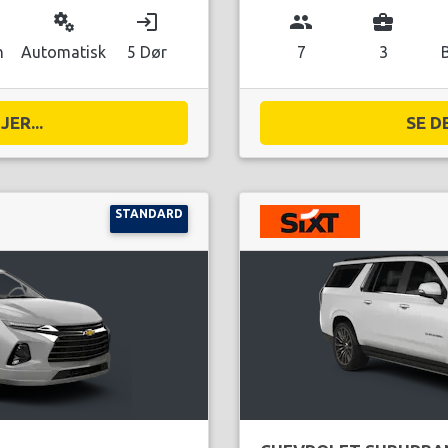
miscellaneous_services
login
group
business_center
n
Automatisk
5 Dør
7
3
ER...
SE D
STANDARD