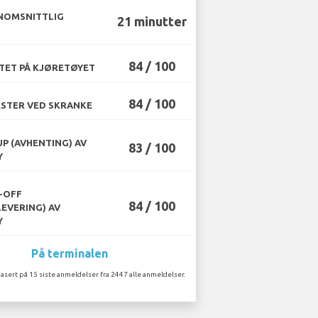
NOMSNITTLIG
21 minutter
84 / 100
TET PÅ KJØRETØYET
84 / 100
STER VED SKRANKE
UP (AVHENTING) AV
83 / 100
Y
-OFF
84 / 100
LEVERING) AV
Y
På terminalen
asert på 15 siste anmeldelser fra 2447 alle anmeldelser.