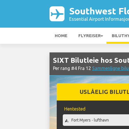
Southwest Flo
Essential Airport Informasjo
HOME
FLYREISER
BILUTH
SIXT Bilutleie hos Sou
Per rang #4 Fra 12
Sammenligne bilut
USLÅELIG BILUT
Hentested