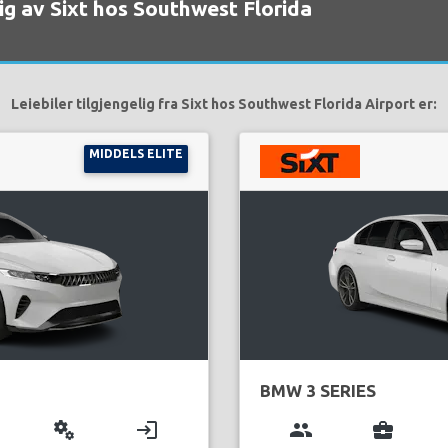
elig av Sixt hos Southwest Florida
Leiebiler tilgjengelig fra Sixt hos Southwest Florida Airport er:
MIDDELS ELITE
BMW 3 SERIES
miscellaneous_services
login
group
business_center