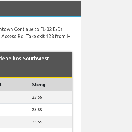
owntown Continue to FL-82 E/Dr
l Access Rd. Take exit 128 from I-
idene hos Southwest
t
Steng
23:59
23:59
23:59