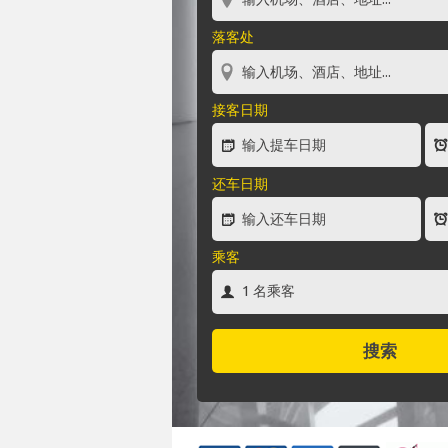
落客处
接客日期
还车日期
乘客
搜索