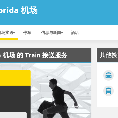
lorida 机场
机场接送
停车
信息与新闻
酒店
其他接
da 机场 的 Train 接送服务
local_taxi
directions_bus